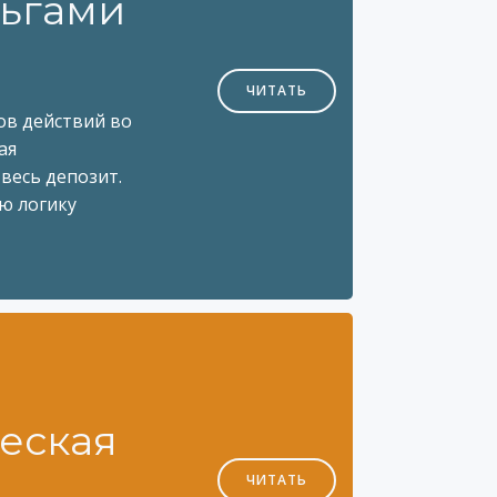
ньгами
ЧИТАТЬ
ов действий во
ая
весь депозит.
ю логику
еская
ЧИТАТЬ