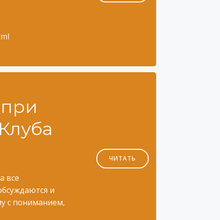
tml
 при
 Клуба
ЧИТАТЬ
а все
обсуждаются и
му с пониманием,