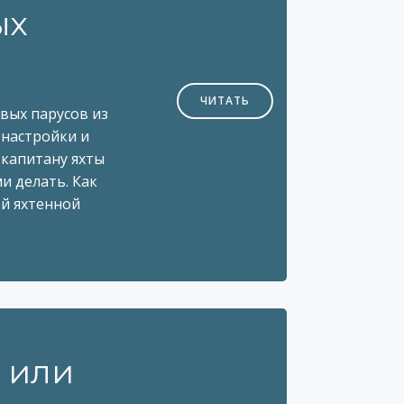
ых
ЧИТАТЬ
вых парусов из
 настройки и
 капитану яхты
ми делать. Как
ей яхтенной
 или