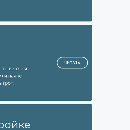
ЧИТАТЬ
 то верхняя
») и начнёт
 грот.
ройке