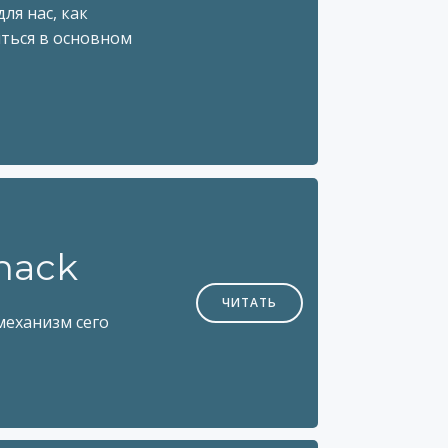
ля нас, как
иться в основном
hack
ЧИТАТЬ
механизм сего