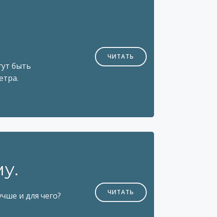
ЧИТАТЬ
гут быть
етра.
у.
ЧИТАТЬ
чше и для чего?