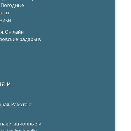
. Погодные
нных
ники.
я. Он лайн
ровские радары в
Я И
ная. Работа с
 навигационные и