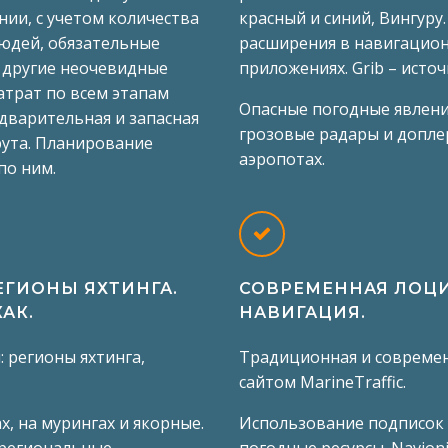
ии, с учетом количества
красный и синий, Вингуру
людей, обязательные
расширения в навигацио
и другие неочевидные
приложениях. Grib – источ
затрат по всем этапам
Опасные погодные явлени
дварительная и запасная
грозовые радары и допле
ута. Планирование
аэропотах.
по ним.
ГИОНЫ ЯХТИНГА.
СОВРЕМЕННАЯ ЛОЦИ
КАК.
НАВИГАЦИЯ.
 регионы яхтинга,
Традиционная и современ
сайтом MarineTraffic.
х, на мурингах и якорные.
Использование подписок