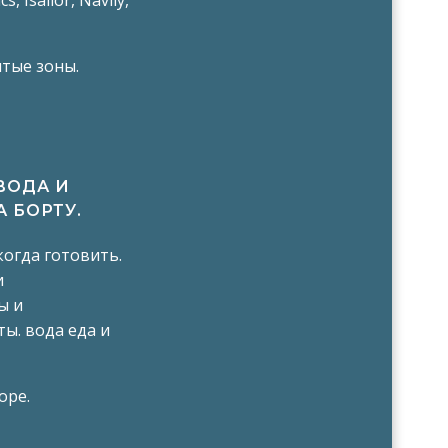
, Isailor, Navily,
ытые зоны.
ВОДА И
 БОРТУ.
 когда готовить.
и
ы и
ы. вода еда и
оре.