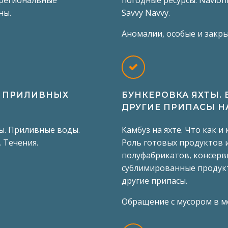
региональные
погодные ресурсы. Navionics
ны.
Savvy Navvy.
Аномалии, особые и закр
В ПРИЛИВНЫХ
БУНКЕРОВКА ЯХТЫ. 
ДРУГИЕ ПРИПАСЫ НА
ы. Приливные воды.
Камбуз на яхте. Что как и
 Течения.
Роль готовых продуктов 
полуфабрикатов, консерв
.
сублимированные продукт
другие припасы.
Обращение с мусором в м