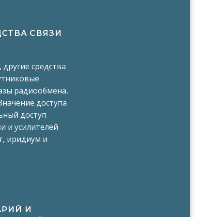
СТВА СВЯЗИ
, другие средства
путниковые
азы радиообмена,
 Значение доступа
льный доступ
и и усилителей
т, иридиум и
АРИЙ И