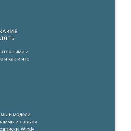
 КАКИЕ
ВЛЯТЬ
артерными и
е и как и что
емы и модели.
раммы и навыки
одписки. Windy