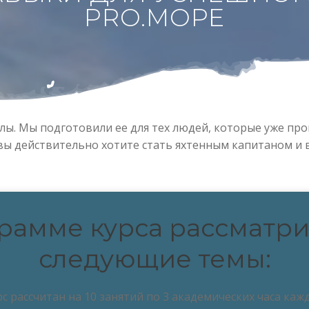
PRO.МОРЕ
ы. Мы подготовили ее для тех людей, которые уже про
 вы действительно хотите стать яхтенным капитаном и 
рамме курса рассматр
следующие темы:
рс рассчитан на 10 занятий по 3 академических часа кажд