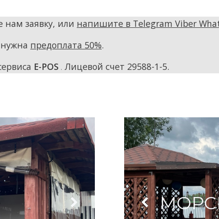
е нам заявку, или
напишите в Telegram Viber Wha
 нужна
предоплата 50%
.
сервиса
E-POS
.
Лицевой счет 29588-1-5.
МАНГАЛ (БЕЗ РЕШЕТКИ
МИКРОВОЛНОВКА
ХОЛОДИЛЬНИК
ЧАЙНИК
ТЕНТЫ
МОРС
220В И ОСВЕЩЕНИЕ