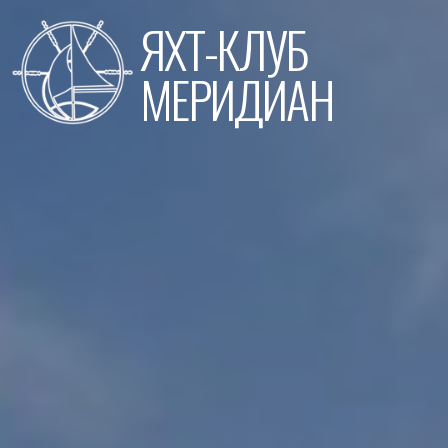
Перейти
ЯХТ-КЛУБ
к
содержимому
МЕРИДИАН