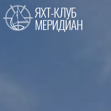
Перейти
ЯХТ-КЛУБ
к
содержимому
МЕРИДИАН