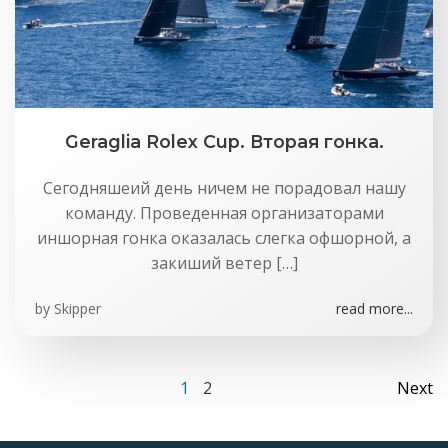
Geraglia Rolex Cup. Вторая гонка.
Сегодняшеий день ничем не порадовал нашу
команду. Проведенная организаторами
иншорная гонка оказалась слегка офшорной, а
закиший ветер […]
by
Skipper
read more...
Навигация
На
Страница
Страница
1
2
Next
по
по