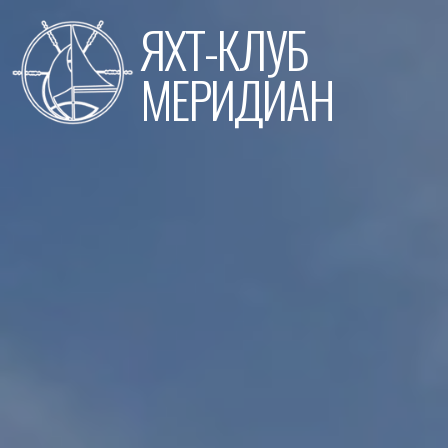
Перейти
ЯХТ-КЛУБ
к
содержимому
МЕРИДИАН