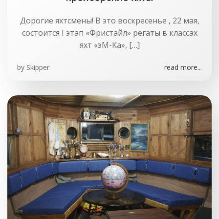
Дорогие яхтсмены! В это воскресенье , 22 мая,
состоится I этап «Фристайл» регаты в классах
яхт «эМ-Ка», […]
by
Skipper
read more...