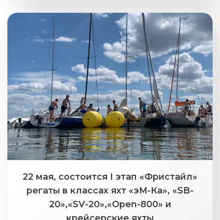
22 мая, состоится I этап «Фристайл»
регаты в классах яхт «эМ-Ка», «SB-
20»,«SV-20»,«Open-800» и
крейсерские яхты