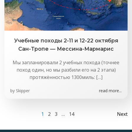
Учебные походы 2-11 и 12-22 октября
Сан-Тропе — Мессина-Мармарис
Мы запланировали 2 учебных похода (точнее
поход один, но мы разбили его на 2 этапа)
протяжённостью 1300миль: […]
by
Skipper
read more...
Навигация
На
Страница
Страница
Страница
Страница
1
2
3
…
14
Next
по
по