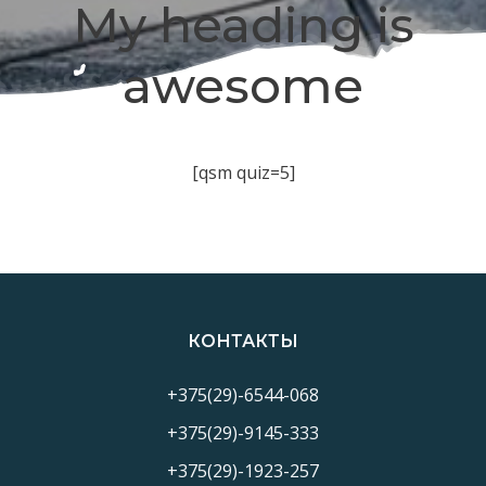
My heading is
awesome
[qsm quiz=5]
КОНТАКТЫ
+375(29)-6544-068
+375(29)-9145-333
+375(29)-1923-257