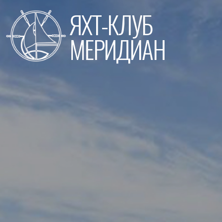
Перейти
ЯХТ-КЛУБ
к
содержимому
МЕРИДИАН