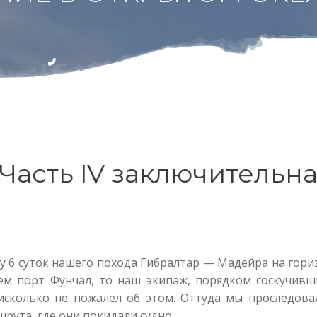
Часть IV заключительн
ду 6 суток нашего похода Гибралтар — Мадейра на гор
ем порт Фунчал, то наш экипаж, порядком соскучивш
сколько не пожалел об этом. Оттуда мы проследовал
рута, где они покидали судно.