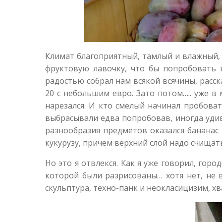
Климат благоприятный, тамлый и влажный, 
фруктовую лавочку, что бы попробовать 
радостью собрал нам всякой всячины, расска
20 с небольшим евро. Зато потом….. уже в 
нарезался. И кто смелый начинал пробоват
выбрасывали едва попробовав, иногда удивл
разнообразия предметов оказался бананас
кукурузу, причем верхний слой надо счищать
Но это я отвлекся. Как я уже говорил, гор
которой были разрисованы… хотя нет, не в
скульптура, техно-панк и неокласицизим, хв