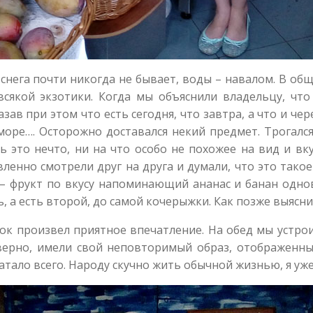
снега почти никогда не бывает, воды – навалом. В об
всякой экзотики. Когда мы объяснили владельцу, чт
зав при этом что есть сегодня, что завтра, а что и чер
море…. Осторожно доставался некий предмет. Трогался.
ь это нечто, ни на что особо не похожее на вид и вк
енно смотрели друг на друга и думали, что это такое 
 – фрукт по вкусу напоминающий ананас и банан одно
, а есть второй, до самой кочерыжки. Как позже выяснил
одок произвел приятное впечатление. На обед мы устро
ерно, имели свой неповторимый образ, отображенный 
атало всего. Народу скучно жить обычной жизнью, я уже