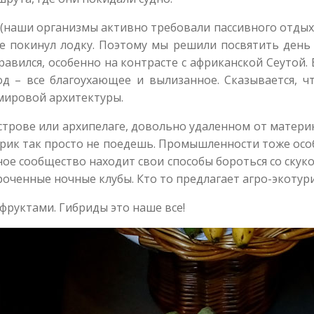
))) (наши организмы активно требовали пассивного отд
 покинул лодку. Поэтому мы решили посвятить день п
равился, особенно на контрасте с африканской Сеутой.
од – все благоухающее и вылизанное. Сказывается, 
мировой архитектуры.
рове или архипелаге, довольно удаленном от материка
ерик так просто не поедешь. Промышленности тоже осо
е сообщество находит свои способы бороться со скуко
оченные ночные клубы. Кто то предлагает агро-экотури
руктами. Гибриды это наше все!