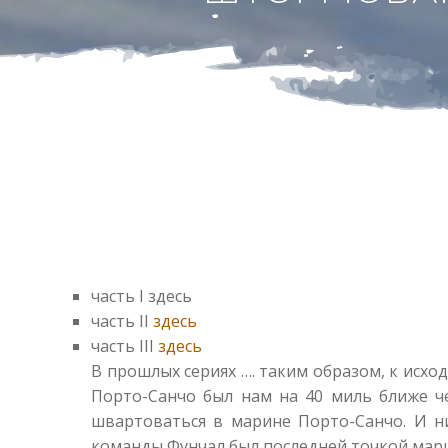
часть I здесь
часть II
здесь
часть III
здесь
В прошлых сериях …. таким образом, к исхо
Порто-Санчо был нам на 40 миль ближе ч
швартоваться в марине Порто-Санчо. И ни
команды Фунчал был последней точкой марш