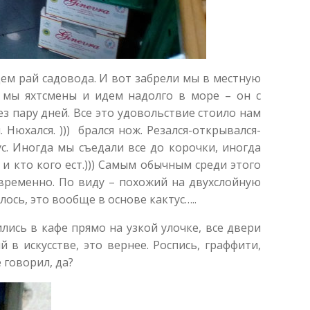
щем рай садовода. И вот забрели мы в местную
о мы яхтсмены и идем надолго в море – он с
ез пару дней. Все это удовольствие стоило нам
 Нюхался. ))) брался нож. Резался-открывался-
ус. Иногда мы съедали все до корочки, иногда
и кто кого ест.))) Самым обычным среди этого
временно. По виду – похожий на двухслойную
ось, это вообще в основе кактус…..
ились в кафе прямо на узкой улочке, все двери
в искусстве, это вернее. Роспись, граффити,
 говорил, да?