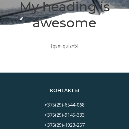
My heading is
awesome
[qsm quiz=5]
КОНТАКТЫ
+375(29)-6544-068
+375(29)-9145-333
+375(29)-1923-257