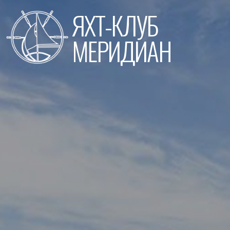
Перейти
ЯХТ-КЛУБ
к
содержимому
МЕРИДИАН