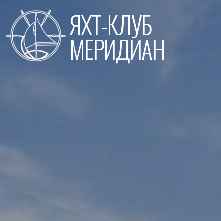
Перейти
ЯХТ-КЛУБ
к
содержимому
МЕРИДИАН