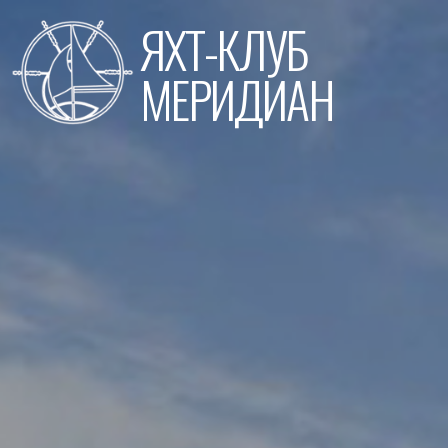
Перейти
ЯХТ-КЛУБ
к
содержимому
МЕРИДИАН