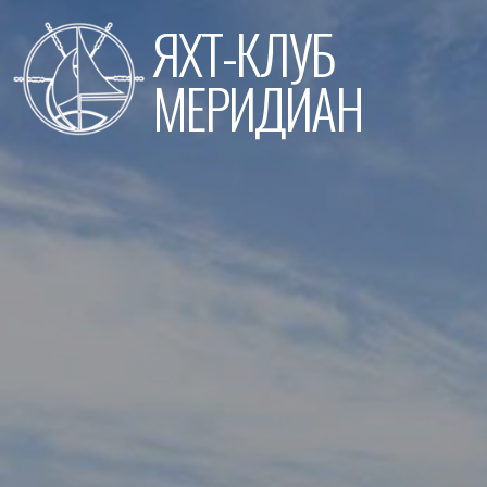
Перейти
ЯХТ-КЛУБ
к
содержимому
МЕРИДИАН