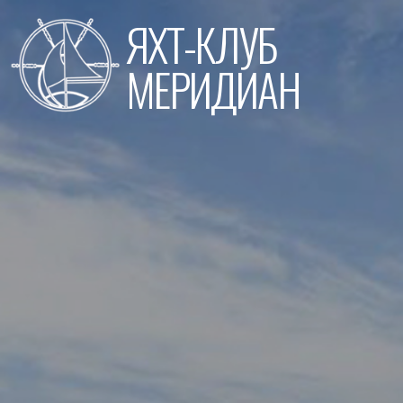
Перейти
ЯХТ-КЛУБ
к
содержимому
МЕРИДИАН