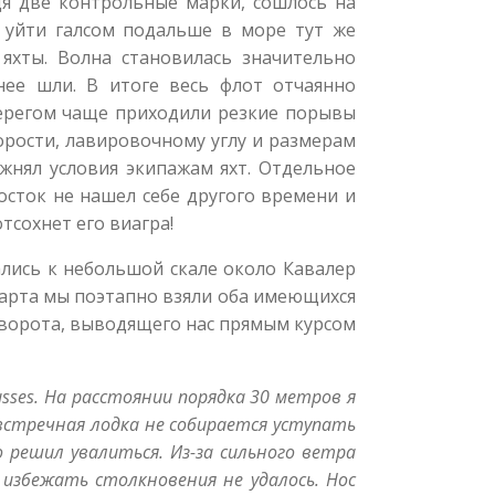
дя две контрольные марки, сошлось на
 уйти галсом подальше в море тут же
яхты. Волна становилась значительно
ее шли. В итоге весь флот отчаянно
 берегом чаще приходили резкие порывы
орости, лавировочному углу и размерам
жнял условия экипажам яхт. Отдельное
осток не нашел себе другого времени и
тсохнет его виагра!
лись к небольшой скале около Кавалер
тарта мы поэтапно взяли оба имеющихся
поворота, выводящего нас прямым курсом
usses. На расстоянии порядка 30 метров я
 встречная лодка не собирается уступать
 решил увалиться. Из-за сильного ветра
 избежать столкновения не удалось. Нос