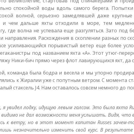
это великолепие, стартовав под спинакерами и прой
ельно спокойной воды вдоль самого берега. Попытки
сокой волной, серьезно замедлявшей даже крупные 
а и чем дальше яхты отходили в море, тем медленн
у, где волна не успевала еще разгуляться. Зато под
ми направления. Расхождения в скоплении разных по ск
 все усиливающийся порывистый ветер еще более усло
мегаканистры под названием яхта «А». Этот утюг-перер
яжу Ники-бич прямо через флот лавирующихся яхт, да о
й, команда была бодра и весела и мы упорно продира
лялись к Жиралии уже с попутным ветром. С момента с
алый стаксель J4. Нам оставалось совсем немного до 
м, я увидел лодку, идущую левым галсом. Это была яхта R
н видимо не дал возможности меня услышать. Видя, что
тись к ветру, но в этот момент капитан
Russes
зачем-то
 лишь незначительно изменить свой курс. В результате