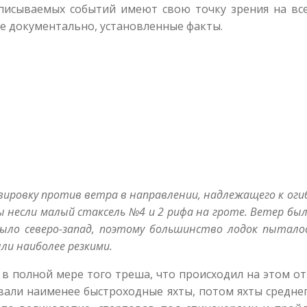
описываемых событий имеют свою точку зрения на вс
е документально, установленные факты.
вировку против ветра в направлении, надлежащего к оги
ы несли малый стаксель №4 и 2 рифа на гроте. Ветер был
ыло северо-запад, поэтому большинство лодок пыталос
ли наиболее резкими.
 в полной мере того треша, что происходил на этом отр
вали наименее быстроходные яхты, потом яхты средне