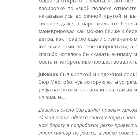
машины открытого класса. И вот все 
лавировке по узкой полоске относит
наказывались встречной крутой и вы
сильнее даже в паре миль от берег
маневрировал как можно ближе к берег
ветра, как правило еще и с изменения
яхт были сами по себе непростыми, а
спасибо хотелось бы сказать экипажу 
места и неторопливо прошествовал к пл
Jukebox
был крепкой и надежной лодко
Сюр Мер, обогнув которую яхты устрем
рифа на гроте и поставили наш самый м
на знак и….
Двигаясь около Cap Lardier правым галсо
сделал оклик, однако свист ветра и вол
нам дорогу я попробовал резко привес
этот маневр не удался, и лодки смогли