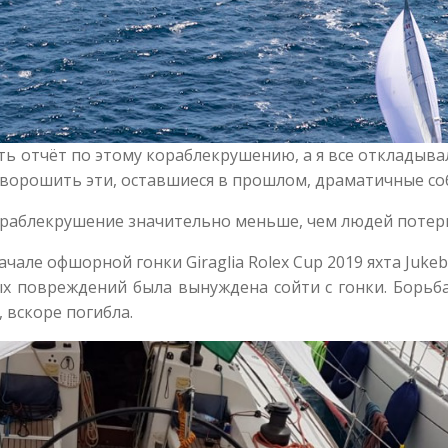
 отчёт по этому кораблекрушению, а я все откладывал
ду ворошить эти, оставшиеся в прошлом, драматичные со
ораблекрушение значительно меньше, чем людей потер
ачале офшорной гонки Giraglia Rolex Cup 2019 яхта Juk
ых повреждений была вынуждена сойти с гонки. Борьб
 вскоре погибла.