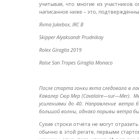
учитывая, что многие из участников 
написанное ниже – это, подтверждённы
Яхта
Jukebox, IRC B
Skipper Alyaksandr Prudnikay
Rolex Giraglia 2019
Raise San Tropes Giraglia Monaco
После старта гонки яхта следовала в ла
Кавалер Сюр Мер (
Cavalaire
—
sur
—
Mer
). М
усилениями до 40. Направление ветра б
большой волны, однако порывы ветра бы
Сухие строки отчёта не могут отразить
обычно в этой регате, первыми старто