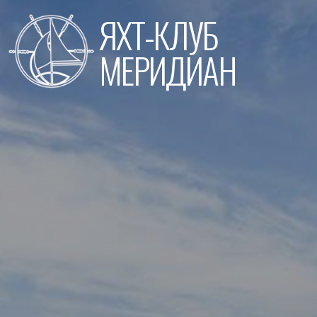
Перейти
ЯХТ-КЛУБ
к
содержимому
МЕРИДИАН