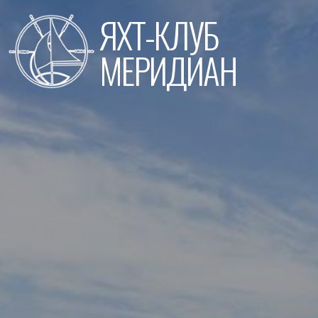
Перейти
ЯХТ-КЛУБ
к
содержимому
МЕРИДИАН