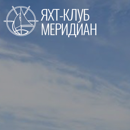
Перейти
ЯХТ-КЛУБ
к
содержимому
МЕРИДИАН