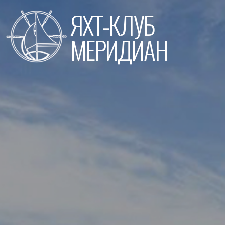
Перейти
ЯХТ-КЛУБ
к
содержимому
МЕРИДИАН