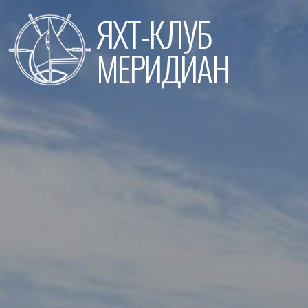
Перейти
ЯХТ-КЛУБ
к
содержимому
МЕРИДИАН