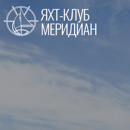
Перейти
ЯХТ-КЛУБ
к
содержимому
МЕРИДИАН