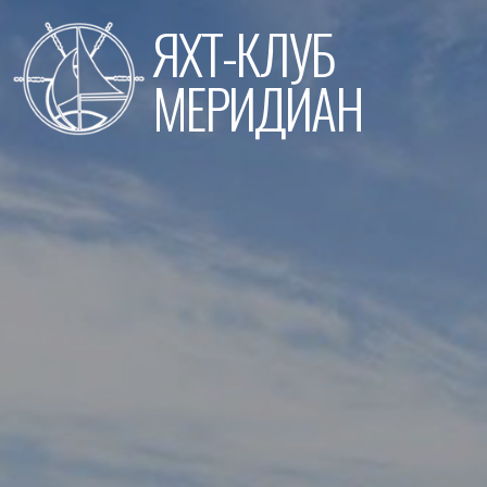
Перейти
ЯХТ-КЛУБ
к
содержимому
МЕРИДИАН