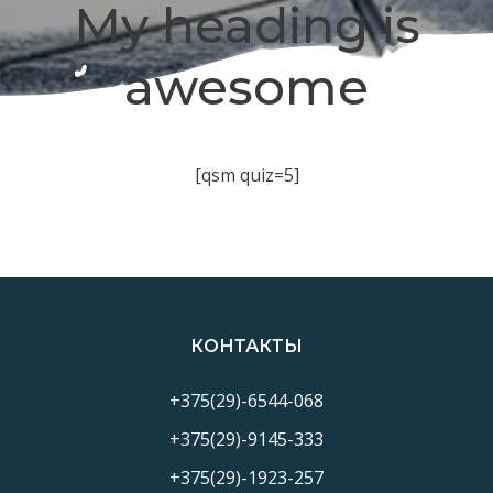
My heading is
awesome
[qsm quiz=5]
КОНТАКТЫ
+375(29)-6544-068
+375(29)-9145-333
+375(29)-1923-257