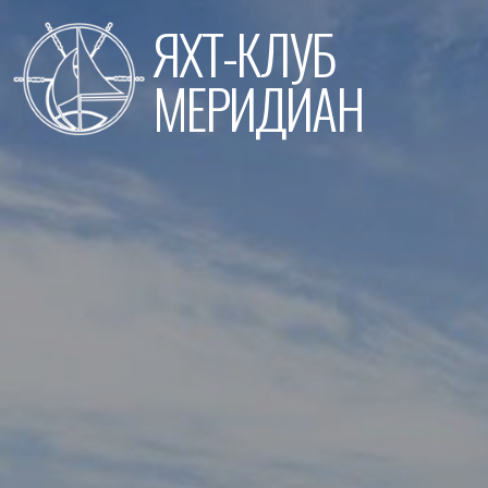
Перейти
ЯХТ-КЛУБ
к
содержимому
МЕРИДИАН