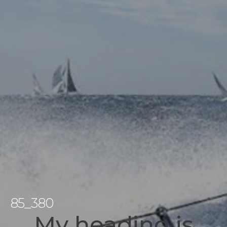
85_380
My heading is