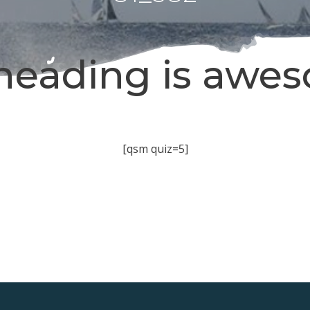
heading is awe
[qsm quiz=5]