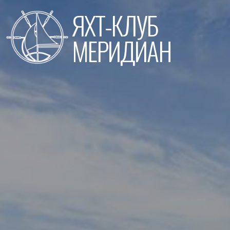
Перейти
ЯХТ-КЛУБ
к
содержимому
МЕРИДИАН