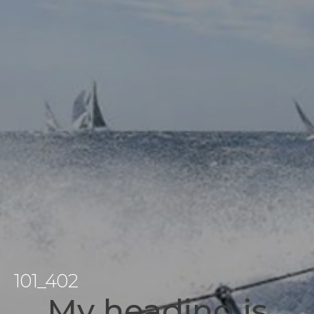
101_402
My heading is