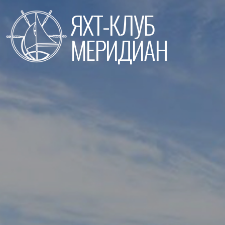
Перейти
ЯХТ-КЛУБ
к
содержимому
МЕРИДИАН