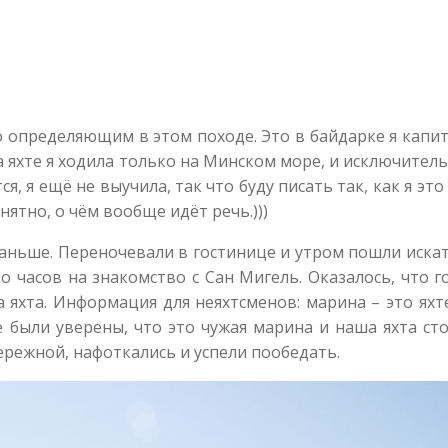
ло определяющим в этом походе. Это в байдарке я кап
 на яхте я ходила только на Минском море, и исключител
, я ещё не выучила, так что буду писать так, как я эт
ятно, о чём вообще идёт речь.)))
аньше. Переночевали в гостинице и утром пошли искать
ько часов на знакомство с Сан Мигель. Оказалось, что
а яхта. Информация для неяхтсменов: марина – это ях
 были уверены, что это чужая марина и наша яхта сто
ережной, нафоткались и успели пообедать.