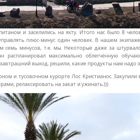
питаном и заселились на яхту. Итого нас было 8 чел
управлять плюс-минус один человек. В нашем экипаже
 семь минусов, т.е. мы. Некоторые даже за штурвалом
ан распланировал максимально облегчённую обучающ
 завтрашний выход, решили, какие продукты нам надо з
ном и тусовочном курорте Лос Кристианос. Закупили в
рами, релаксировать на закат и ужинать.)))