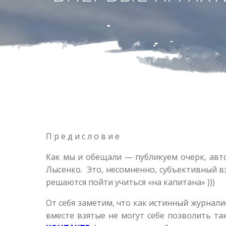
П р е д и с л о в и е
Как мы и обещали — публикуем очерк, авт
Лысенко. Это, несомненно, субъективный вз
решаются пойти учиться «на капитана» )))
От себя заметим, что как истинный журналис
вместе взятые не могут себе позволить т