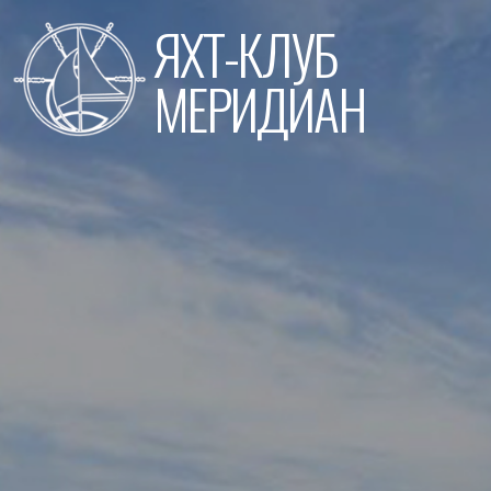
Перейти
ЯХТ-КЛУБ
к
содержимому
МЕРИДИАН