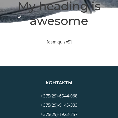
My heading is
awesome
[qsm quiz=5]
КОНТАКТЫ
+375(29)-6544-068
+375(29)-9145-333
+375(29)-1923-257