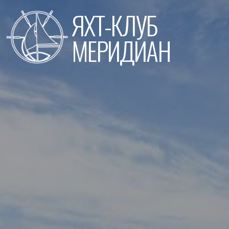
Перейти
ЯХТ-КЛУБ
к
содержимому
МЕРИДИАН