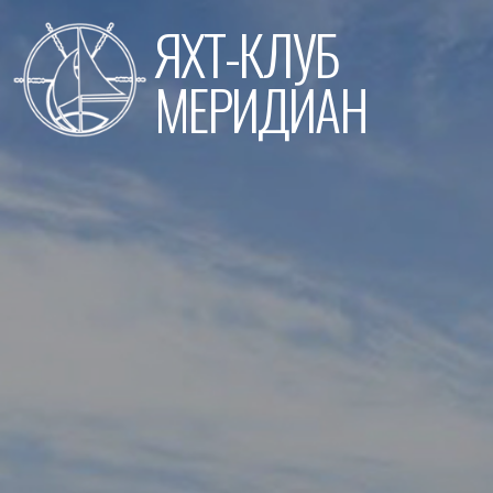
Перейти
ЯХТ-КЛУБ
к
содержимому
МЕРИДИАН