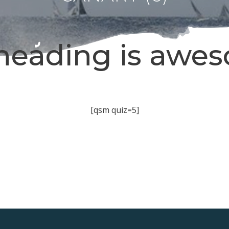
heading is awe
[qsm quiz=5]