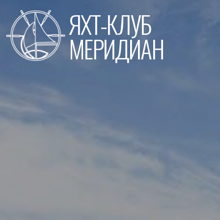
Перейти
ЯХТ-КЛУБ
к
содержимому
МЕРИДИАН