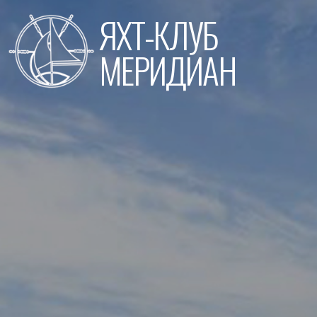
Перейти
ЯХТ-КЛУБ
к
содержимому
МЕРИДИАН