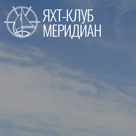
Перейти
ЯХТ-КЛУБ
к
содержимому
МЕРИДИАН