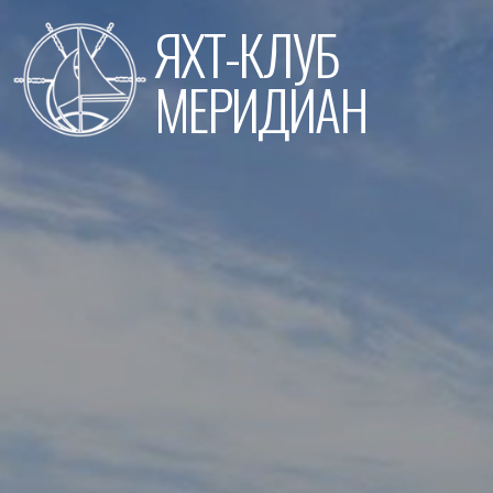
Перейти
ЯХТ-КЛУБ
к
содержимому
МЕРИДИАН