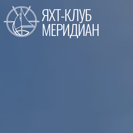
Перейти
ЯХТ-КЛУБ
к
содержимому
МЕРИДИАН