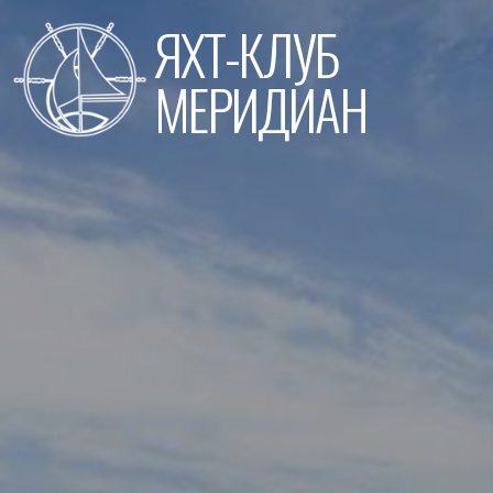
Перейти
ЯХТ-КЛУБ
к
содержимому
МЕРИДИАН