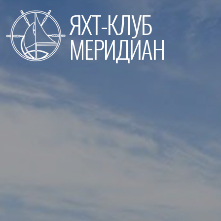
Перейти
ЯХТ-КЛУБ
к
содержимому
МЕРИДИАН