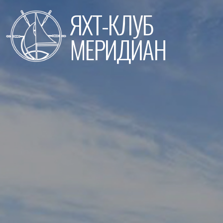
Перейти
ЯХТ-КЛУБ
к
содержимому
МЕРИДИАН