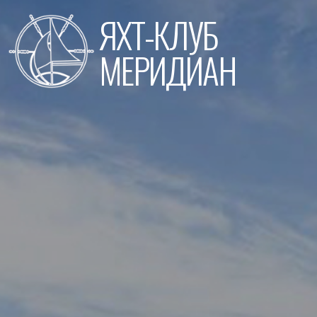
Перейти
ЯХТ-КЛУБ
к
содержимому
МЕРИДИАН