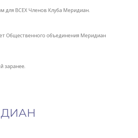
ым для ВСЕХ Членов Клуба Меридиан.
а счет Общественного объединения Меридиан
й заранее.
ИДИАН