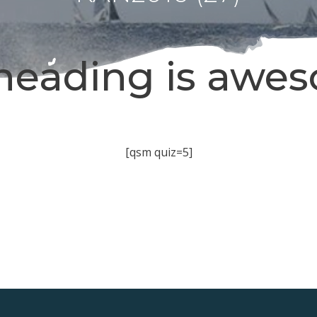
heading is awe
[qsm quiz=5]