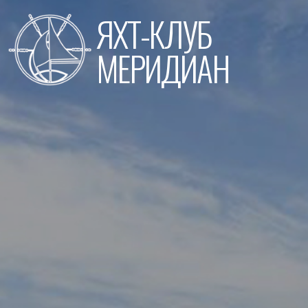
Перейти
ЯХТ-КЛУБ
к
содержимому
МЕРИДИАН