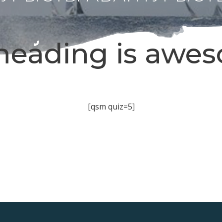
heading is awe
[qsm quiz=5]