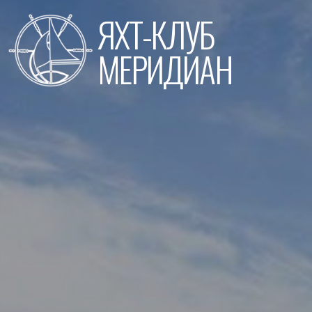
Перейти
ЯХТ-КЛУБ
к
содержимому
МЕРИДИАН