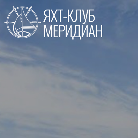
Перейти
ЯХТ-КЛУБ
к
содержимому
МЕРИДИАН