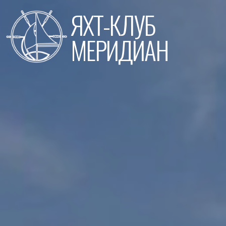
Перейти
ЯХТ-КЛУБ
к
содержимому
МЕРИДИАН