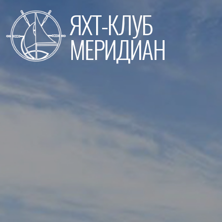
Перейти
ЯХТ-КЛУБ
к
содержимому
МЕРИДИАН