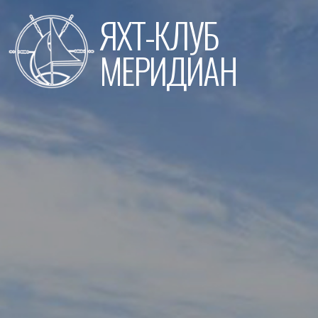
Перейти
ЯХТ-КЛУБ
к
содержимому
МЕРИДИАН