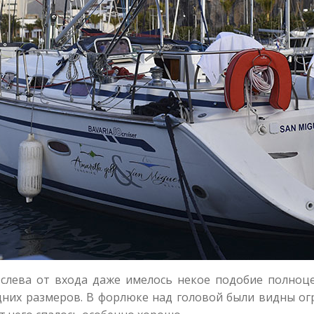
 слева от входа даже имелось некое подобие полноц
них размеров. В форлюке над головой были видны ог