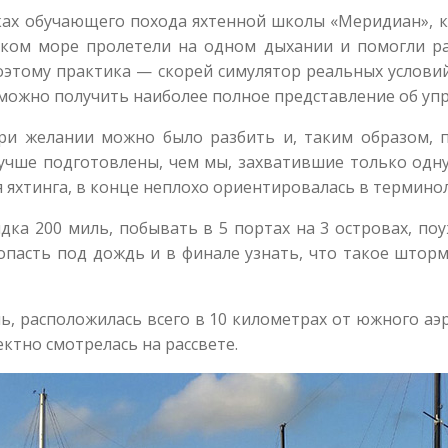
ках обучающего похода яхтенной школы «Меридиан», к
ском море пролетели на одном дыхании и помогли ра
этому практика — скорей симулятор реальных условий
 можно получить наиболее полное представление об уп
и желании можно было разбить и, таким образом, по
учше подготовлены, чем мы, захватившие только одну
 яхтинга, в конце неплохо ориентировалась в терминол
дка 200 миль, побывать в 5 портах на 3 островах, п
опасть под дождь и в финале узнать, что такое шторм
ь, расположилась всего в 10 километрах от южного а
ктно смотрелась на рассвете.