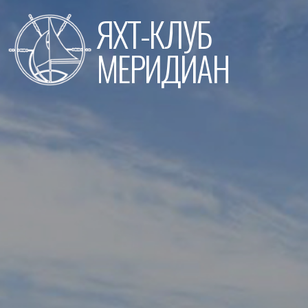
Перейти
ЯХТ-КЛУБ
к
содержимому
МЕРИДИАН